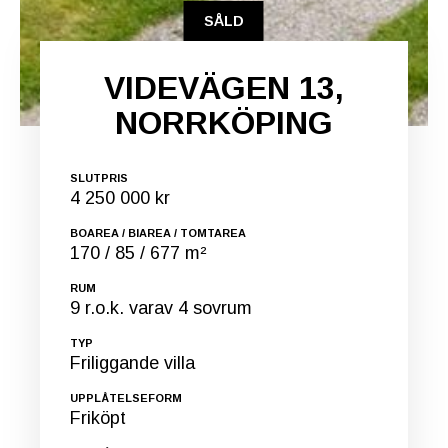
SÅLD
VIDEVÄGEN 13,
NORRKÖPING
SLUTPRIS
4 250 000 kr
BOAREA / BIAREA / TOMTAREA
170 / 85 / 677 m²
RUM
9 r.o.k. varav 4 sovrum
TYP
Friliggande villa
UPPLÅTELSEFORM
Friköpt