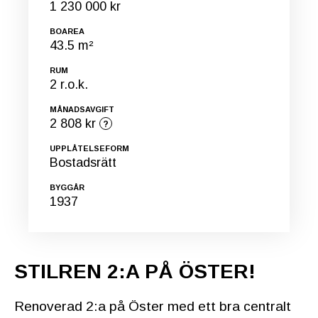
1 230 000 kr
BOAREA
43.5 m²
RUM
2 r.o.k.
MÅNADSAVGIFT
2 808 kr
UPPLÅTELSEFORM
Bostadsrätt
BYGGÅR
1937
STILREN 2:A PÅ ÖSTER!
Renoverad 2:a på Öster med ett bra centralt