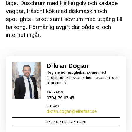
läge. Duschrum med klinkergolv och kaklade
väggar, fräscht kök med diskmaskin och
spotlights i taket samt sovrum med utgång till
balkong. Förmånlig avgift där både el och
internet ingår.
Dikran Dogan
Registerad fastighetsmäklare med
fördjupade kunskaper inom ekonomi och
affärsjuridik
TELEFON
0704-79 67 45
E-POST
dikran.dogan@elitefast.se
KOSTNADSFRI VÄRDERING