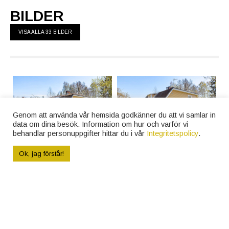
BILDER
VISA ALLA 33 BILDER
Genom att använda vår hemsida godkänner du att vi samlar in
data om dina besök. Information om hur och varför vi
behandlar personuppgifter hittar du i vår
Integritetspolicy
.
Gavelbild
Gavelbild med groventré
Ok, jag förstår!
Gavelbild med nedgång till källare
Gångväg runt huset
VISA ALLA 33 BILDER