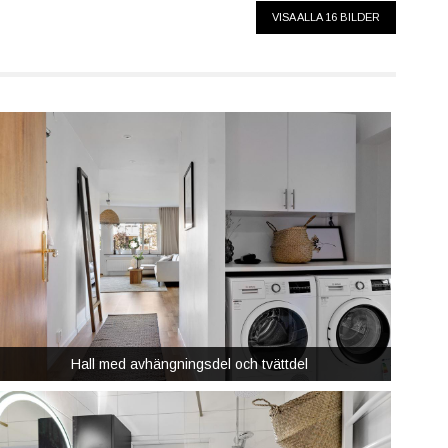
VISA ALLA 16 BILDER
Hall med avhängningsdel och tvättdel