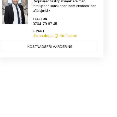
Registerad fastighetsmäklare med
fördjupade kunskaper inom ekonomi och
affärsjuridik
TELEFON
0704-79 67 45
E-POST
dikran.dogan@elitefast.se
KOSTNADSFRI VÄRDERING