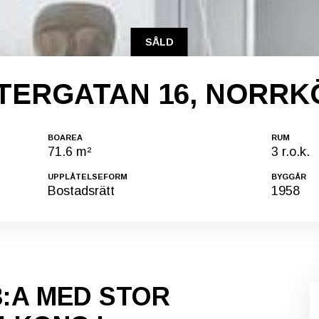
SÅLD
TERGATAN 16, NORRK
BOAREA
RUM
71.6 m²
3 r.o.k.
UPPLÅTELSEFORM
BYGGÅR
Bostadsrätt
1958
3:A MED STOR