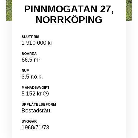
PINNMOGATAN 27,
NORRKÖPING
SLUTPRIS
1 910 000 kr
BOAREA
86.5 m²
RUM
3.5 r.o.k.
MÅNADSAVGIFT
5 152 kr
UPPLÅTELSEFORM
Bostadsrätt
BYGGÅR
1968/71/73