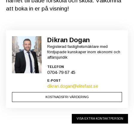
närhet till både förskola och skola. Välkomna
att boka in er på visning!
Dikran Dogan
Registerad fastighetsmäklare med
fördjupade kunskaper inom ekonomi och
affärsjuridik
TELEFON
0704-79 67 45
E-POST
dikran.dogan@elitefast.se
KOSTNADSFRI VÄRDERING
VISA EXTRA KONTAKTPERSON