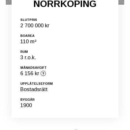
NORRKÖPING
SLUTPRIS
2 700 000 kr
BOAREA
110 m²
RUM
3 r.o.k.
MÅNADSAVGIFT
6 156 kr
UPPLÅTELSEFORM
Bostadsrätt
BYGGÅR
1900