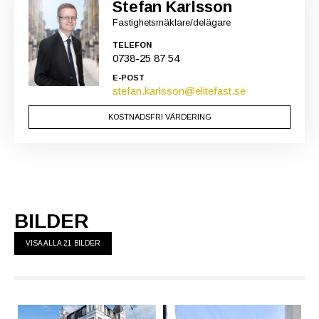
Stefan Karlsson
Fastighetsmäklare/delägare
TELEFON
0738-25 87 54
E-POST
stefan.karlsson@elitefast.se
KOSTNADSFRI VÄRDERING
BILDER
VISA ALLA 21 BILDER