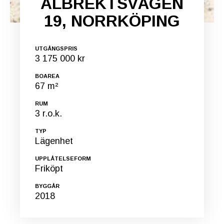
ALBREKTSVÄGEN
19, NORRKÖPING
UTGÅNGSPRIS
3 175 000 kr
BOAREA
67 m²
RUM
3 r.o.k.
TYP
Lägenhet
UPPLÅTELSEFORM
Friköpt
BYGGÅR
2018