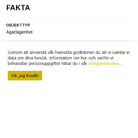
FAKTA
OBJEKTTYP
Ägarlägenhet
Matplats
Uteplats
UTGÅNGSPRIS
Genom att använda vår hemsida godkänner du att vi samlar in
3 175 000 kr
data om dina besök. Information om hur och varför vi
behandlar personuppgifter hittar du i vår
Integritetspolicy
.
RUM
Ok, jag förstår!
Vardagsrum och sovrum
Vardagsrum
3 r.o.k.
BOAREA
67 m²
Duschrum med tvättmaskin och
torktumlare
Duschrum
AREAUPPGIFT ENLIGT
taxeringsinformation