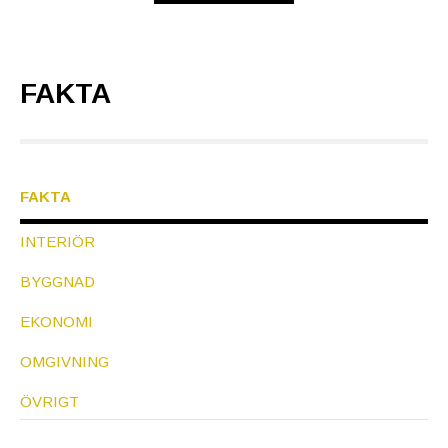
FAKTA
Kök mot matplats
Matplats
FAKTA
INTERIÖR
Detaljbild
BYGGNAD
EKONOMI
OMGIVNING
ÖVRIGT
Matplats med utgång till uteplats